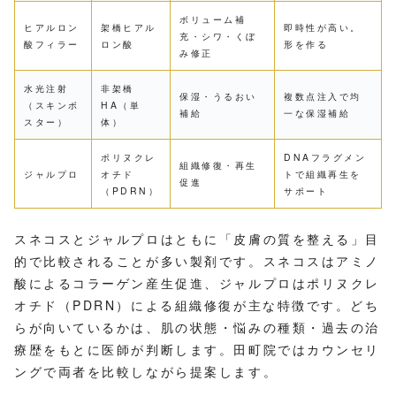
ボリューム補
ヒアルロン
架橋ヒアル
即時性が高い。
充・シワ・くぼ
酸フィラー
ロン酸
形を作る
み修正
水光注射
非架橋
保湿・うるおい
複数点注入で均
（スキンボ
HA（単
補給
一な保湿補給
スター）
体）
ポリヌクレ
DNAフラグメン
組織修復・再生
ジャルプロ
オチド
トで組織再生を
促進
（PDRN）
サポート
スネコスとジャルプロはともに「皮膚の質を整える」目
的で比較されることが多い製剤です。スネコスはアミノ
酸によるコラーゲン産生促進、ジャルプロはポリヌクレ
オチド（PDRN）による組織修復が主な特徴です。どち
らが向いているかは、肌の状態・悩みの種類・過去の治
療歴をもとに医師が判断します。田町院ではカウンセリ
ングで両者を比較しながら提案します。