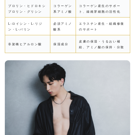
プロリン・ヒドロキシ
コラーゲン
コラーゲン産生のサポー
プロリン・グリシン
系アミノ酸
ト、線維芽細胞の活性化
L-ロイシン・L-リジ
必須アミノ
エラスチン産生・組織修復
ン・L-バリン
酸系
のサポート
皮膚の保湿・うるおい補
非架橋ヒアルロン酸
保湿成分
給、アミノ酸の保持・分散