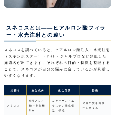
スネコスとは——ヒアルロン酸フィラ
ー・水光注射との違い
スネコスを調べていると、ヒアルロン酸注入・水光注射
（スキンボスター）・PRP・ジャルプロなど類似した
施術名が出てきます。それぞれの目的・特徴を整理する
ことで、スネコスが自分の悩みに合っているかが判断し
やすくなります。
治療名
主な成分
主な目的
特徴
6種アミノ
コラーゲン・エ
皮膚の質を内側
スネコス
酸＋非架橋
ラスチン産生促
から整える
HA
進、保湿