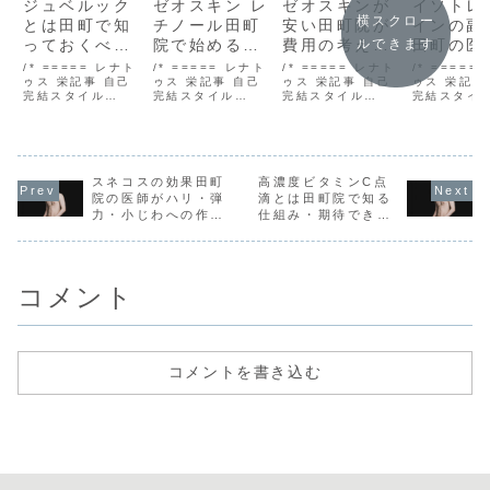
ジュベルック
ゼオスキン レ
ゼオスキンが
イソトレ
横スクロー
とは田町で知
チノール田町
安い田町院が
インの副
っておくべき
院で始める前
費用の考え方
田町の医
ルできます
成分・仕組
に知っておき
と賢い選び方
仕組み・
/* ===== レナト
/* ===== レナト
/* ===== レナト
/* =====
み・向く人を
ゥス 栄記事 自己
たい使い方と
ゥス 栄記事 自己
を解説
ゥス 栄記事 自己
度・対処
ゥス 栄記事
完結スタイル
完結スタイル
完結スタイル
完結スタイ
医師監修で解
注意点
解説
===== */
===== */
===== */
===== */
説
.sakae-wrap {
.sakae-wrap {
.sakae-wrap {
.sakae-wr
font-family:
font-family:
font-family:
font-famil
'Helvetica
'Helvetica
'Helvetica
'Helvetica
Neue', Arial,
Neue', Arial,
Neue', Arial,
Neue', Ari
'Hiragino Kaku
スネコスの効果田町
'Hiragino Kaku
高濃度ビタミンC点
'Hiragino Kaku
'Hiragino
Gothic ProN',
Gothic ProN',
Gothic ProN',
Gothic Pr
院の医師がハリ・弾
滴とは田町院で知る
'N...
'N...
'N...
'N...
力・小じわへの作用
仕組み・期待できる
を解説
こと・注意点
コメント
コメントを書き込む