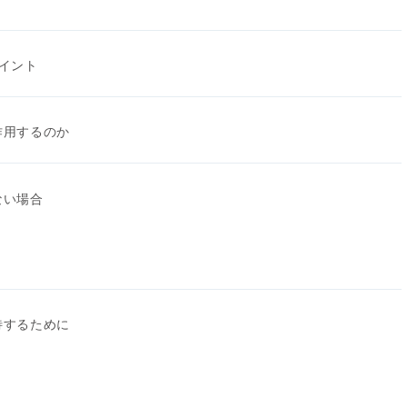
イント
作用するのか
ない場合
待するために