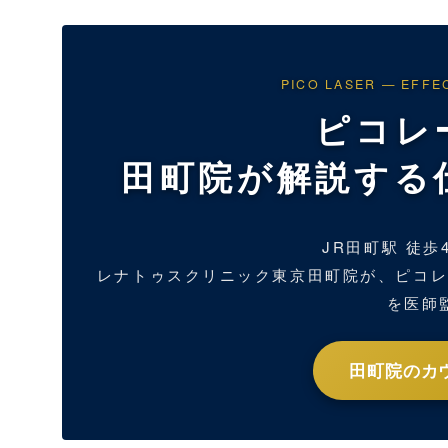
PICO LASER — EFFE
ピコレ
田町院が解説する
JR田町駅 徒歩
レナトゥスクリニック東京田町院が、ピコ
を医師
田町院のカ