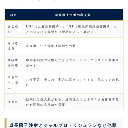
項目
成長因子注射の考え方
主な成
EGF（上皮成長因子）、FGF（線維芽細胞成長因子）な
分
どのタンパク質製剤（製品によって異なる）
届ける
真皮層（注入深度は医師が判断）
場所
期待す
線維芽細胞の活性化によるコラーゲン・エラスチン産生サ
る作用
ポート
向きや
ハリ不足、小じわ、毛穴の目立ち、くすみ、肌のキメの乱
すい悩
れ
み
効果には個人差がある。過剰注入によるリスクも存在する
注意点
ため医師の見極めが必要
成長因子注射とジャルプロ・リジュランなど他製