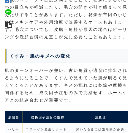
わの目立ちが軽減したり、毛穴の開きが引き締まって見
えたりすることがあります。ただし、乾燥が主因の小じ
わはスキンケアや外用治療で改善するケースもありま
す。毛穴についても、皮脂・角栓が原因の場合はピーリ
ングや洗顔習慣の見直しが先に必要なこともあります。
くすみ・肌のキメへの変化
肌のターンオーバーが整い、古い角質が適切に排出され
るようになることで、くすんで見えていた肌が明るく見
えてくることがあります。キメの乱れには乾燥や摩擦も
関係するため、成長因子注射のみで完結せず、ホームケ
アとの組み合わせが重要です。
肌悩み
成長因子注射の期待
注意点
ハリ不
コラーゲン産生サポート
深いたるみには別治療が必要