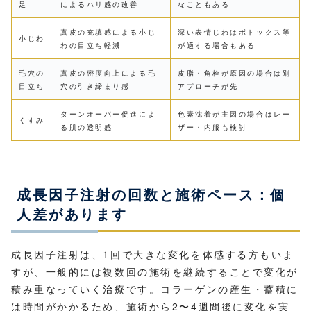
足
によるハリ感の改善
なこともある
真皮の充填感による小じ
深い表情じわはボトックス等
小じわ
わの目立ち軽減
が適する場合もある
毛穴の
真皮の密度向上による毛
皮脂・角栓が原因の場合は別
目立ち
穴の引き締まり感
アプローチが先
ターンオーバー促進によ
色素沈着が主因の場合はレー
くすみ
る肌の透明感
ザー・内服も検討
成長因子注射の回数と施術ペース：個
人差があります
成長因子注射は、1回で大きな変化を体感する方もいま
すが、一般的には複数回の施術を継続することで変化が
積み重なっていく治療です。コラーゲンの産生・蓄積に
は時間がかかるため、施術から2〜4週間後に変化を実