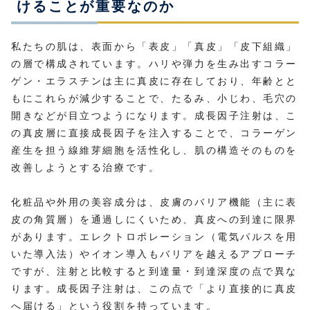
けることが重要なのか
私たちの肌は、表面から「表皮」「真皮」「皮下組織」
の層で構成されています。ハリや弾力を生み出すコラー
ゲン・エラスチンは主に真皮に存在しており、年齢とと
もにこれらが減少することで、たるみ、小じわ、毛穴の
開きなどが目立つようになります。成長因子注射は、こ
の真皮層に直接成長因子を注入することで、コラーゲン
産生を担う線維芽細胞を活性化し、肌の構造そのものを
改善しようとする治療です。
化粧品や外用の美容成分は、皮膚のバリア機能（主に表
皮の角質層）を通過しにくいため、真皮への到達に限界
があります。エレクトロポレーション（電気パルスを用
いた導入法）やイオン導入もバリアを越えるアプローチ
ですが、注射と比較すると到達量・到達深度の点で異な
ります。成長因子注射は、この点で「より直接的に真皮
へ届ける」という役割を持っています。