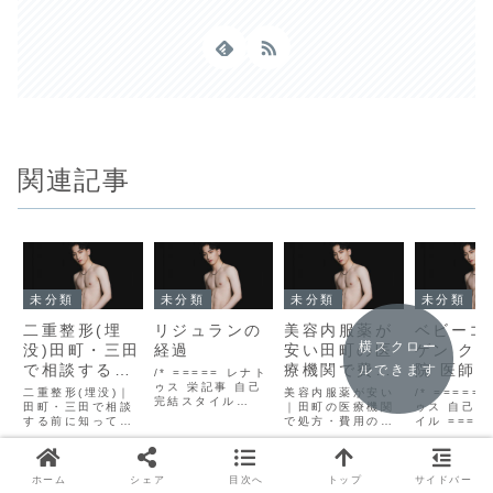
関連記事
未分類
未分類
未分類
未分類
二重整形(埋
リジュランの
美容内服薬が
ベビーコ
横スクロー
没)田町・三田
経過
安い田町の医
ゲン ク
で相談する前
療機関で費用
院 医師
ルできます
/* ===== レナト
に知っておき
ゥス 栄記事 自己
と処方の考え
クマの種
二重整形(埋没)｜
美容内服薬が安い
/* =====
完結スタイル
たいこと
田町・三田で相談
方を解説
｜田町の医療機関
治療の考
ゥス 自己完
===== */
する前に知ってお
で処方・費用の考
イル =====
.sakae-wrap {
きたいこと【レナ
え方を解説
.sakae-wr
font-family:
トゥス田町】
.sakae-
font-famil
'Helvetica
.sakae-
wrap{font-
'Helvetica
Neue', Arial,
wrap{font-
family:'Helvetic
Neue', Ari
ホーム
シェア
目次へ
トップ
サイドバー
'Hiragino Kaku
family:'Helvetic
a
'Hiragino