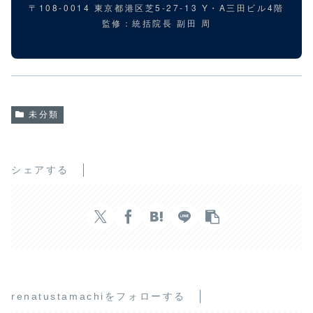
〒108-0014 東京都港区芝5-27-13 Y・A三田ビル4階
監修：統括院長 副田 周
未分類
シェアする
renatustamachiをフォローする