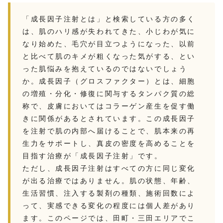
「成長因子注射とは」と検索している方の多く
は、肌のハリ感が失われてきた、小じわが気に
なり始めた、毛穴が目立つようになった、以前
と比べて肌のキメが粗くなった気がする、とい
った肌悩みを抱えているのではないでしょう
か。成長因子（グロスファクター）とは、細胞
の増殖・分化・修復に関与するタンパク質の総
称で、皮膚においてはコラーゲン産生を促す働
きに関係があるとされています。この成長因子
を注射で肌の内部へ届けることで、肌本来の再
生力をサポートし、真皮の密度を高めることを
目指す治療が「成長因子注射」です。
ただし、成長因子注射はすべての方に同じ変化
が出る治療ではありません。肌の状態、年齢、
生活習慣、注入する製剤の種類、施術回数によ
って、実感できる変化の程度には個人差があり
ます。このページでは、田町・三田エリアでこ