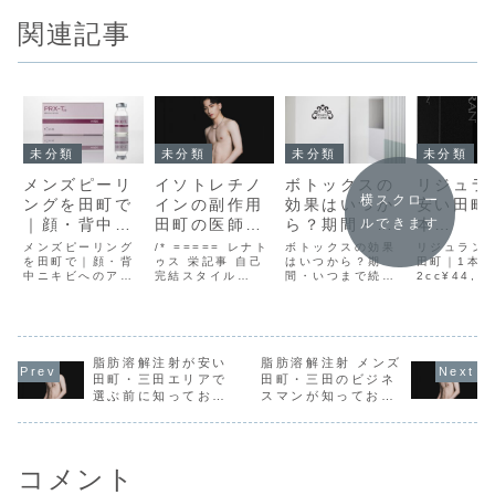
関連記事
未分類
未分類
未分類
未分類
メンズピーリ
イソトレチノ
ボトックスの
リジュラ
横スクロー
ングを田町で
インの副作用
効果はいつか
安い田町
｜顔・背中ニ
田町の医師が
ら？期間・い
本
ルできます
キビへのアプ
仕組み・頻
つまで続くか
2cc¥44,
メンズピーリング
/* ===== レナト
ボトックスの効果
リジュラン
ローチ
を田町で｜顔・背
度・対処法を
ゥス 栄記事 自己
を田町の医師
はいつから？期
・目元
田町｜1本
中ニキビへのアプ
完結スタイル
間・いつまで続く
2cc¥44,0
解説
が解説
¥22,000
ローチメンズ ピー
===== */
かを田町の医師が
元¥22,00
リング 田町ならレ
.sakae-wrap {
解説ボトックス 効
ラン 田町 
ナトゥスクリニッ
font-family:
果 いつからならレ
らレナトゥ
ク東京田町院がお
'Helvetica
ナトゥスクリニッ
ニック東京
すすめJR「田町
Neue', Arial,
ク東京田町院がお
がおすすめJ
駅」三田口から徒
脂肪溶解注射が安い
'Hiragino Kaku
脂肪溶解注射 メンズ
すすめJR「田町
町駅」三田
歩1分、都営三田
Gothic ProN',
駅」三田口から徒
徒歩1分、
田町・三田エリアで
田町・三田のビジネ
線・浅草線「三田
'N...
歩1分、都営三田
田線・浅草
選ぶ前に知っておき
スマンが知っておく
駅」A3出口から徒
線/浅草線「三田
田駅」A3出
たいこと
べき顔と体の施術ガ
歩30秒で通いやす
駅」A3出口から徒
徒歩30秒の
イド
い立
歩30秒
コメント