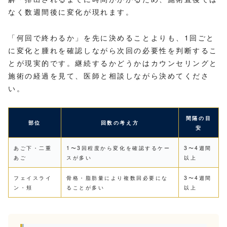
なく数週間後に変化が現れます。
「何回で終わるか」を先に決めることよりも、1回ごと
に変化と腫れを確認しながら次回の必要性を判断するこ
とが現実的です。継続するかどうかはカウンセリングと
施術の経過を見て、医師と相談しながら決めてくださ
い。
間隔の目
部位
回数の考え方
安
あご下・二重
1〜3回程度から変化を確認するケー
3〜4週間
あご
スが多い
以上
フェイスライ
骨格・脂肪量により複数回必要にな
3〜4週間
ン・頬
ることが多い
以上