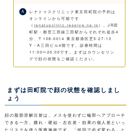
レナトゥスクリニック東京田町院の予約は
オンラインから可能です
（
renatusclinic.reserve.ne.jp
）。JR田
町駅・都営三田線三田駅からそれぞれ徒歩4
分、〒108-0014 東京都港区芝5-27-13
Y・A三田ビル4階です。診療時間は
11:00〜20:00です。まずはカウンセリン
グで顔の状態をご確認ください。
まずは田町院で顔の状態を確認しまし
ょう
顔の脂肪溶解注射は、メスを使わずに輪郭へアプローチ
できる一方、腫れ・硬結・左右差・効果の個人差といっ
たリスクを伴う医療施術です。「何回で必ず変わる」と