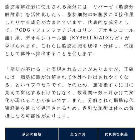
脂肪溶解注射に使用される薬剤には、リパーゼ（脂肪分
解酵素）を活性化したり、脂肪細胞の細胞膜に直接作用
したりする成分が含まれています。代表的な成分とし
て、PCDC（フォスファチジルコリン・デオキシコール
酸）系、デオキシコール酸（KYBELLA/ATXなど）が
挙げられます。これらは脂肪細胞を破壊・分解し、代謝
として体外へ排出することを促します。
「脂肪が溶ける」と表現されることがありますが、正確
には「脂肪細胞が分解されて体外へ排出されやすくな
る」というプロセスです。そのため、施術後すぐに目に
見えて変化するわけではなく、数週間〜数ヶ月かけて変
化が現れることが多いです。また、分解された脂肪は代
謝経路を通じて処理されるため、過剰な施術は体への負
担になる可能性があります。
成分の種類
主な作用
代表的な製品