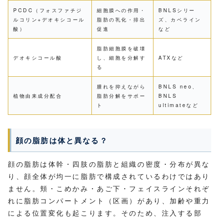
PCDC（フォスファチジ
細胞膜への作用・
BNLSシリー
ルコリン+デオキシコール
脂肪の乳化・排出
ズ、カベライン
酸）
促進
など
脂肪細胞膜を破壊
デオキシコール酸
し、細胞を分解す
ATXなど
る
腫れを抑えながら
BNLS neo、
植物由来成分配合
脂肪分解をサポー
BNLS
ト
ultimateなど
顔の脂肪は体と異なる？
顔の脂肪は体幹・四肢の脂肪と組織の密度・分布が異な
り、顔全体が均一に脂肪で構成されているわけではあり
ません。頬・こめかみ・あご下・フェイスラインそれぞ
れに脂肪コンパートメント（区画）があり、加齢や重力
による位置変化も起こります。そのため、注入する部