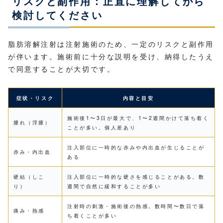
リスクと副作用：正直に理解してから
検討してください
脂肪溶解注射は注射施術のため、一定のリスクと副作用
が伴います。施術前に十分な説明を受け、納得したうえ
で同意することが大切です。
症状・リスク
内容と目安
施術後1〜3日が最大で、1〜2週間かけて落ち着く
腫れ（浮腫）
ことが多い。個人差あり
注入部位に一時的な赤みや内出血が生じることが
赤み・内出血
ある
硬結（しこ
注入部位に一時的な硬さを感じることがある。数
り）
週間で自然に緩和することが多い
注射時の刺激・施術後の熱感。数時間〜数日で落
痛み・熱感
ち着くことが多い