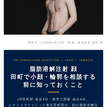
更新日：2026年6月29日｜監修：統括院長 副田 周
FAT DISSOLVING INJECTION — FACE — TAMACHI
脂肪溶解注射 顔
田町で小顔・輪郭を相談する
前に知っておくこと
JR田町駅 徒歩4分・都営三田駅 徒歩4分。
レナトゥスクリニック東京田町院が、顔の脂肪溶解注