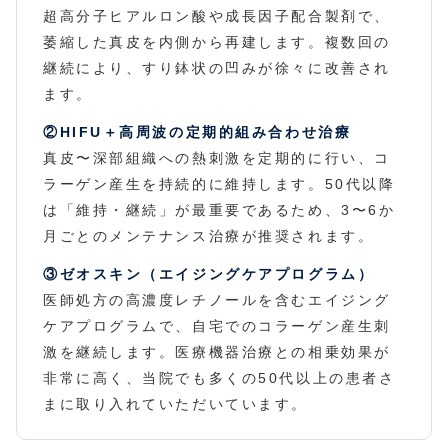
超高分子ヒアルロン酸や成長因子配合製剤で、
萎縮した真皮を内側から再建します。複数回の
継続により、すり鉢状の凹みが徐々に改善され
ます。
②HIFU＋高周波の定期的組み合わせ治療
真皮〜深部組織への熱刺激を定期的に行い、コ
ラーゲン産生を持続的に維持します。50代以降
は「維持・継続」が最重要であるため、3〜6か
月ごとのメンテナンス治療が推奨されます。
③ゼオスキン（エイジングケアプログラム）
医師処方の高濃度レチノールを含むエイジング
ケアプログラムで、自宅でのコラーゲン産生刺
激を継続します。医療機器治療との相乗効果が
非常に高く、当院でも多くの50代以上の患者さ
まに取り入れていただいています。