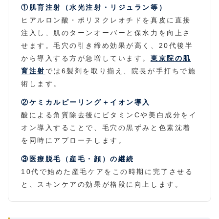
①肌育注射（水光注射・リジュラン等）
ヒアルロン酸・ポリヌクレオチドを真皮に直接
注入し、肌のターンオーバーと保水力を向上さ
せます。毛穴の引き締め効果が高く、20代後半
から導入する方が急増しています。
東京院の肌
育注射
では6製剤を取り揃え、院長が手打ちで施
術します。
②ケミカルピーリング＋イオン導入
酸による角質除去後にビタミンCや美白成分をイ
オン導入することで、毛穴の黒ずみと色素沈着
を同時にアプローチします。
③医療脱毛（産毛・顔）の継続
10代で始めた産毛ケアをこの時期に完了させる
と、スキンケアの効果が格段に向上します。