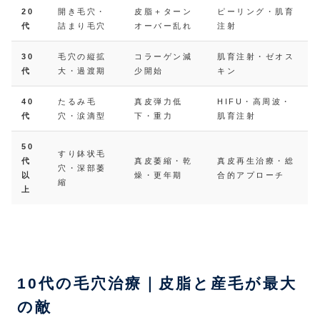
20
開き毛穴・
皮脂＋ターン
ピーリング・肌育
代
詰まり毛穴
オーバー乱れ
注射
30
毛穴の縦拡
コラーゲン減
肌育注射・ゼオス
代
大・過渡期
少開始
キン
40
たるみ毛
真皮弾力低
HIFU・高周波・
代
穴・涙滴型
下・重力
肌育注射
50
すり鉢状毛
代
真皮萎縮・乾
真皮再生治療・総
穴・深部萎
以
燥・更年期
合的アプローチ
縮
上
10代の毛穴治療｜皮脂と産毛が最大
の敵