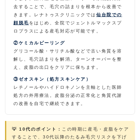
去することで、毛穴の詰まりを根本から改善で
きます。レナトゥスクリニックでは
仙台院での
顔脱毛
をはじめ、全院でジェントルマックスプ
ロプラスによる産毛対応が可能です。
②ケミカルピーリング
グリコール酸・サリチル酸などで古い角質を溶
解し、毛穴詰まりを解消。ターンオーバーを整
え、皮脂の出口をクリアに保ちます。
③ゼオスキン（処方スキンケア）
レチノールやハイドロキノンを主軸とした医師
処方の外用療法。皮脂分泌の正常化と角質代謝
の改善を自宅で継続できます。
💡 10代のポイント：
この時期に産毛・皮脂をケア
することで、30代以降のたるみ毛穴リスクを下げ