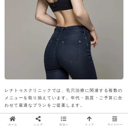
レナトゥスクリニックでは、毛穴治療に関連する複数の
メニューを取り揃えています。年代・肌質・ご予算に合
わせて最適なプランをご提案します。
主な
ホーム
シェア
目次へ
トップ
サイドバー
料金（税
ダウンタ
治療メニュー
対象