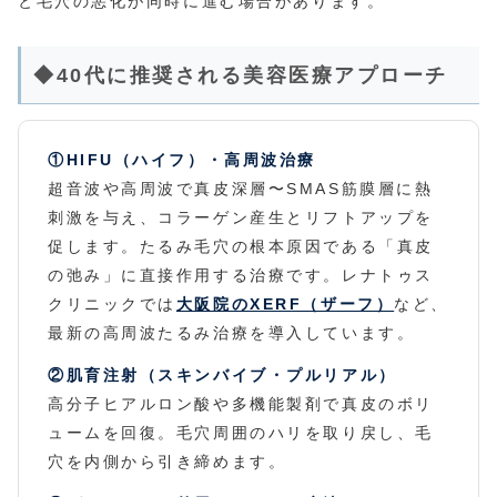
と毛穴の悪化が同時に進む場合があります。
◆40代に推奨される美容医療アプローチ
①HIFU（ハイフ）・高周波治療
超音波や高周波で真皮深層〜SMAS筋膜層に熱
刺激を与え、コラーゲン産生とリフトアップを
促します。たるみ毛穴の根本原因である「真皮
の弛み」に直接作用する治療です。レナトゥス
クリニックでは
大阪院のXERF（ザーフ）
など、
最新の高周波たるみ治療を導入しています。
②肌育注射（スキンバイブ・プルリアル）
高分子ヒアルロン酸や多機能製剤で真皮のボリ
ュームを回復。毛穴周囲のハリを取り戻し、毛
穴を内側から引き締めます。