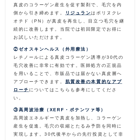
真皮のコラーゲン産生を促す製剤で、毛穴を内
側から引き締めます。
リジュラン
はポリヌクレ
オチド（PN）が真皮を再生し、目立つ毛穴を継
続的に改善します。当院では初回限定でお得に
お試しいただけます。
②ゼオスキンヘルス（外用療法）
レチノールによる真皮コラーゲン誘導が30代の
毛穴改善に非常に有効です。医師処方の正規品
を用いることで、市販品では届かない真皮層へ
アプローチできます。
肌質改善の本質的なアプ
ローチ
についてはこちらも参考にしてくださ
い。
③高周波治療（XERF・ポテンツァ等）
高周波エネルギーで真皮を加熱し、コラーゲン
産生を促進。毛穴の収縮とたるみ予防を同時に
実現します。30代後半からの先行投資として非