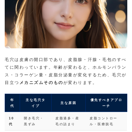
毛穴は皮膚の開口部であり、皮脂腺・汗腺・毛包のすべ
てに関わっています。年齢が変わると、ホルモンバラン
ス・コラーゲン量・皮脂分泌量が変化するため、毛穴が
目立つ
メカニズムそのもの
が変わります。
年
主な毛穴タ
優先すべきアプロ
主な原因
代
イプ
ーチ
10
開き毛穴・
皮脂過多・産
皮脂コントロー
代
黒ずみ
毛の詰まり
ル・医療脱毛