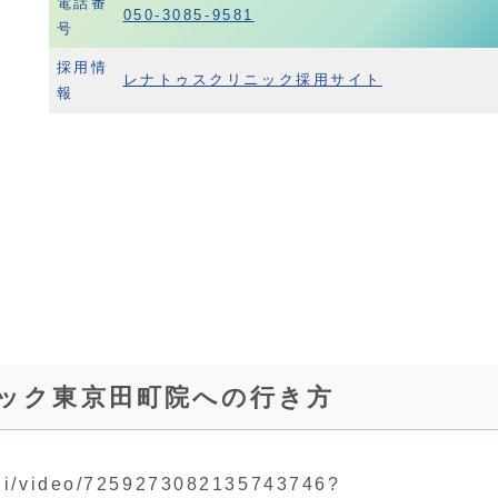
電話番
050-3085-9581
号
採用情
レナトゥスクリニック採用サイト
報
ック東京田町院への行き方
chi/video/7259273082135743746?